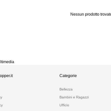
Nessun prodotto trovat
Grazie per la tua opinione
Il nostro team esaminerà ora i tuoi commenti prima di pub
ultimedia
pper.it
Categorie
Bellezza
cy
Bambini e Ragazzi
cy
Ufficio