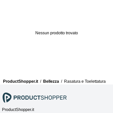
Nessun prodotto trovato
Grazie per la tua opinione
Il nostro team esaminerà ora i
tuoi commenti prima di
pubblicarli.
ProductShopper.it
/
Bellezza
/
Rasatura e Toelettatura
ProductShopper.it