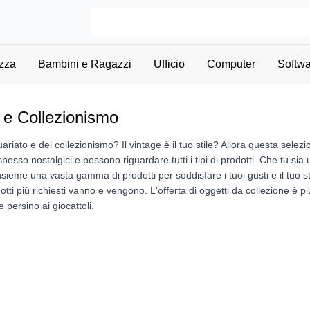
zza
Bambini e Ragazzi
Ufficio
Computer
Softwa
o e Collezionismo
uariato e del collezionismo? Il vintage è il tuo stile? Allora questa selezio
esso nostalgici e possono riguardare tutti i tipi di prodotti. Che tu sia
sieme una vasta gamma di prodotti per soddisfare i tuoi gusti e il tuo stil
otti più richiesti vanno e vengono. L'offerta di oggetti da collezione è pi
e persino ai giocattoli.