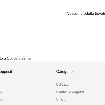
Nessun prodotto trovat
Grazie per la tua opinione
Il nostro team esaminerà ora i tuoi commenti prima di pub
to e Collezionismo
pper.it
Categorie
Bellezza
cy
Bambini e Ragazzi
cy
Ufficio